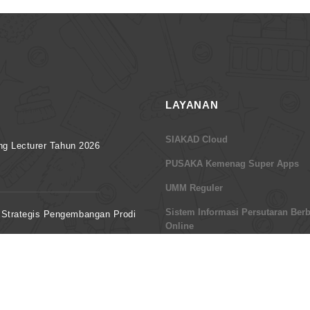
LAYANAN
SIAKAD Cloud
ng Lecturer Tahun 2026
PUSAKA Kemenag Super Apps
UMM Reguler
Sistem Informasi Persutaran Berb
Strategis Pengembangan Prodi
Online
SIstem Informasi Kepegawaian v5
Sistem Informasi Dosen Luar Bia
Majene