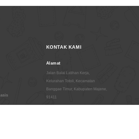
KONTAK KAMI
Alamat
Jalan Balai Latihan Kerja,
Kelurahan Totoli, Kecamatan
Banggae Timur, Kabupaten Majene,
asis
91411
.0
E-Mail
pgmi@stainmajene.ac.id
sa STAIN