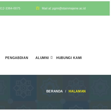
 812-3364-0075
Mail at: pgmi@stainmajene.ac.id
PENGABDIAN
ALUMNI
HUBUNGI KAMI
BERANDA
HALAMAN