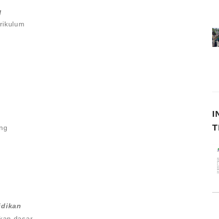
q
urikulum
I
T
ing
idikan
ikan dasar