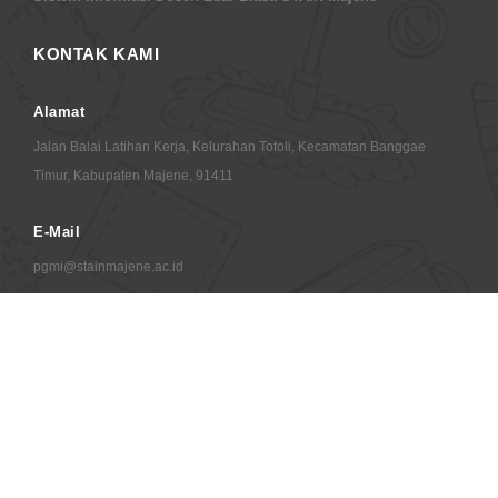
KONTAK KAMI
Alamat
Jalan Balai Latihan Kerja, Kelurahan Totoli, Kecamatan Banggae
Timur, Kabupaten Majene, 91411
E-Mail
pgmi@stainmajene.ac.id
© 2026 Copyrights TIPD STAIN Majene
your ip : 216.73.216.72