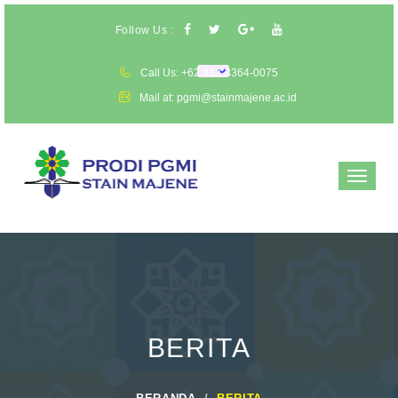
Follow Us :
Call Us: +62 812-3364-0075
Mail at: pgmi@stainmajene.ac.id
Toggle
navigat
BERITA